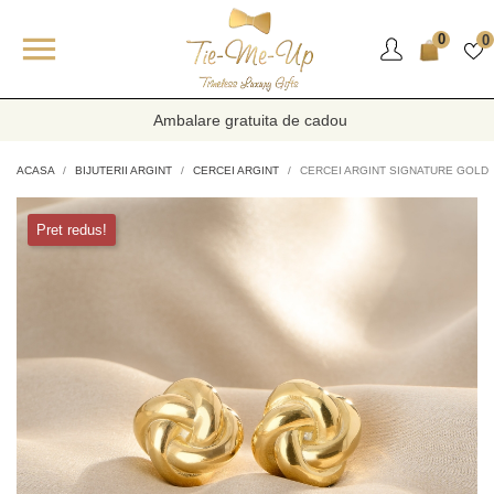

0
0
Ambalare gratuita de cadou
ACASA
BIJUTERII ARGINT
CERCEI ARGINT
CERCEI ARGINT SIGNATURE GOLD
Pret redus!