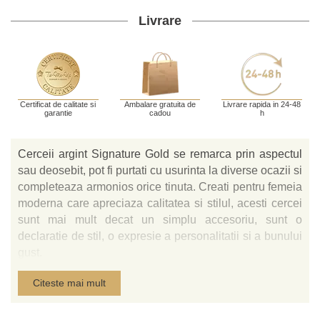
Livrare
Certificat de calitate si
Ambalare gratuita de
Livrare rapida in 24-48
garantie
cadou
h
Cerceii argint Signature Gold se remarca prin aspectul
sau deosebit, pot fi purtati cu usurinta la diverse ocazii si
completeaza armonios orice tinuta. Creati pentru femeia
moderna care apreciaza calitatea si stilul, acesti cercei
sunt mai mult decat un simplu accesoriu, sunt o
declaratie de stil, o expresie a personalitatii si a bunului
gust.
Fiecare pereche de Cercei argint Signature Gold este
Citeste mai mult
realizata cu maiestrie in Italia, ceea ce garanteaza o
calitate superioara si o atentie deosebita la detalii.