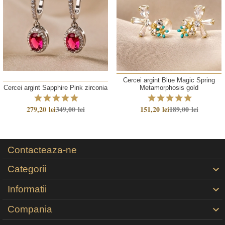
Cercei argint Blue Magic Spring
Cercei argint Sapphire Pink zirconia
Metamorphosis gold
279,20 lei
349,00 lei
151,20 lei
189,00 lei
Contacteaza-ne
Categorii

Informatii

Compania
