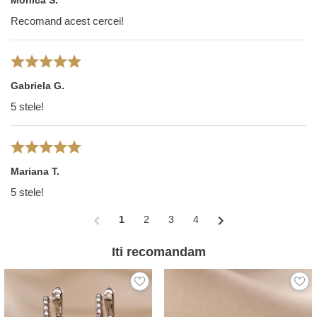
Monica S.
Recomand acest cercei!
Gabriela G.
5 stele!
Mariana T.
5 stele!
chevron_left
chevron_right
1
2
3
4
Iti recomandam