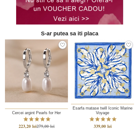
S-ar putea sa iti placa
Esarfa matase twill Iconic Marine
Cercei argint Pearls for Her
Voyage
223,20 lei
279,00 lei
339,00 lei