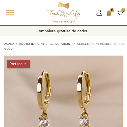

0
0
Ambalare gratuita de cadou
ACASA
BIJUTERII ARGINT
CERCEI ARGINT
CERCEI ARGINT PEARLS FOR HER
GOLD
Pret redus!