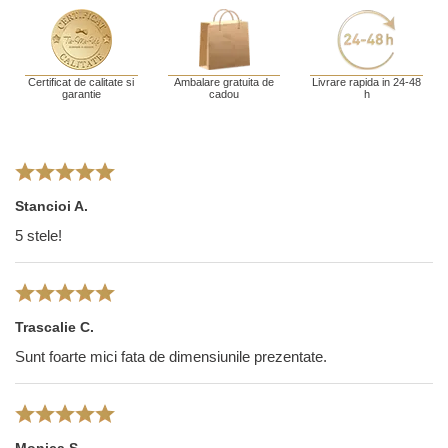
Certificat de calitate si
Ambalare gratuita de
Livrare rapida in 24-48
garantie
cadou
h
Stancioi A.
5 stele!
Trascalie C.
Sunt foarte mici fata de dimensiunile prezentate.