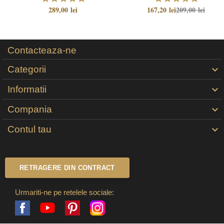
289,00 lei
167,20 lei
209,00 lei
Contacteaza-ne
Categorii

Informatii

Compania

Contul tau

RETRAGERE DIN CONTRACT
Urmariti-ne pe retelele sociale:
Facebook
Pinterest
Instagram
YouTube