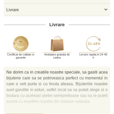

Livrare
Livrare
Certificat de calitate si
Ambalare gratuita de
Livrare rapida in 24-48
garantie
cadou
h
Ne dorim ca in creatiile noastre speciale, sa gasiti acea
bijuterie care sa se potriveasca perfect cu momentul in
care o veti purta si cu tinuta aleasa. Bijuteriile noastre
sunt gandite in seturi, astfel incat sa va puteti alege si o
bratara cu aceleasi pietre semipretioase sau sa le puteti
asorta cu esarfele noastre din matase naturala.
Ambalare de cadou in cutie eleganta de bijuterii din