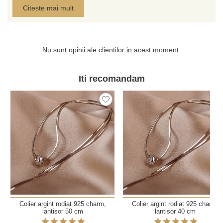
carton.
Citeste mai mult
Bijuteriile din argint rodiat sunt apreciate pentru calitatea
superioara, stralucirea deosebita si rezistenta in timp.
Toate aceste proprietati sunt accentuate de placajul cu
Nu sunt opinii ale clientilor in acest moment.
rhodium, metal pretios care confera bijuteriilor aspectul
de aur alb si o foarte buna rezistenta la socuri si
Iti recomandam
zgarieturi.
Colier argint rodiat 925 charm,
Colier argint rodiat 925 charm,
lantisor 50 cm
lantisor 40 cm