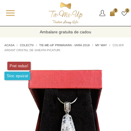

0
0
Ambalare gratuita de cadou
ACASA
COLECTII
TIE-ME-UP PRIMAVARA - VARA 2018
MY WAY
COLIER
ARGINT CRISTAL DE GHEATA PICATURI
Pret redus!
Stoc epuizat