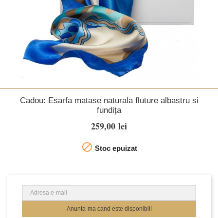
Cadou: Esarfa matase naturala fluture albastru si
fundița
259,00 lei

Stoc epuizat
Anunta-ma cand este disponibil!