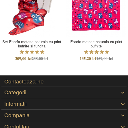
Set Esarfa matase naturala cu print
Esarfa matase naturala cu print
bufnite si fundita
bufnite
209,00 lei
238,00 lei
135,20 lei
169,00 lei
Contacteaza-ne
Categorii

Informatii

Compania

Contul tau
