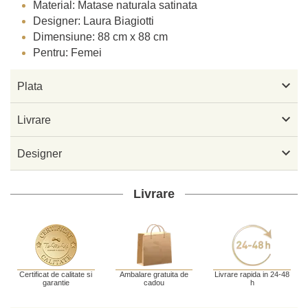
Material: Matase naturala satinata
Designer: Laura Biagiotti
Dimensiune: 88 cm x 88 cm
Pentru: Femei

Plata

Livrare

Designer
Livrare
Certificat de calitate si
Ambalare gratuita de
Livrare rapida in 24-48
garantie
cadou
h