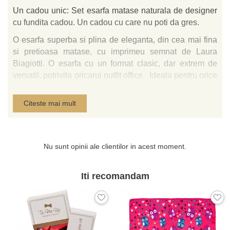
Un cadou unic: Set esarfa matase naturala de designer
cu fundita cadou. Un cadou cu care nu poti da gres.
O esarfa superba si plina de eleganta, din cea mai fina
si pretioasa matase, cu imprimeu semnat de Laura
Biagiotti. O esarfa cu un format clasic, dar extrem de
versatil, potrivita oricarui outfit office. Ideala pentru orice
tip de cadou: pentru prietena ta cea mai buna care este
mereu alaturi de tine, pentru mama ta pe care o iubesti,
Citeste mai mult
pentru o colega de servici care merita sa fie rasfatata,
pentru sefa caruia ii este dor de un moment de
frumusete, pentru partenera de business pe care o
apreciezi. Arata-le cat de mult le pretuiesti!
Nu sunt opinii ale clientilor in acest moment.
Setul este livrat intr-un plic alb, elegant, de cadou si in
Iti recomandam
punguta alba cu logo-ul Tie-Me-Up.
Accesorii produse de Tie-Me-Up in Romania, in serii
mici, finisate manual impecabil, din matase naturala de
designer, importata din Italia.