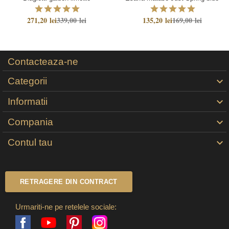
271,20 lei
339,00 lei
135,20 lei
169,00 lei
Contacteaza-ne
Categorii

Informatii

Compania

Contul tau

RETRAGERE DIN CONTRACT
Urmariti-ne pe retelele sociale:
Facebook
Pinterest
Instagram
YouTube