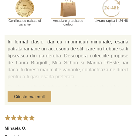
Certificat de calitate si
Ambalare gratuita de
Livrare rapida in 24-48
garantie
cadou
h
In format clasic, dar cu imprimeuri minunate, esarfa
patrata ramane un accesoriu de stil, care nu trebuie sa-ti
lipseasca din garderoba. Descopera colectiile propuse
de Laura Biagiotti, Mila Schön si Marina D’Este, iar
daca iti doresti mai multe variante, contacteaza-ne direct
pentru a-ti gasi esarfa preferata.
Esarfa este livrata intr-un plic alb, elegant, de cadou, cu
logo-ul designerului si in punguta alba cu logo-ul Tie-
Citeste mai mult
Me-Up.
Tie-Me-Up este importator in exclusivitate pentru
Romania al esarfelor produse in Italia din matase
imprimata semnata de Laura Biagiotti, Marina D’Este,
Mihaela O.
Mila Schön.