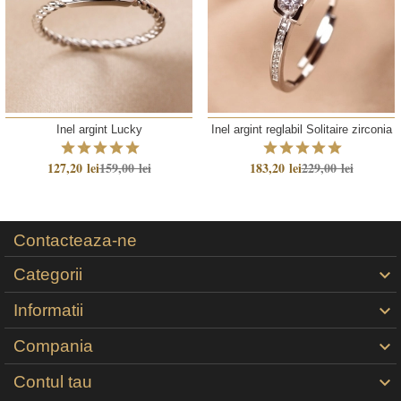
Inel argint Lucky
Inel argint reglabil Solitaire zirconia
127,20 lei
159,00 lei
183,20 lei
229,00 lei
Contacteaza-ne
Categorii

Informatii

Compania

Contul tau
