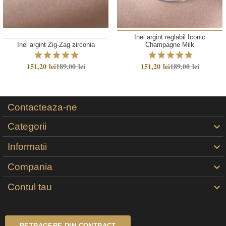
Inel argint reglabil Iconic
Inel argint Zig-Zag zirconia
Champagne Milk
151,20 lei
189,00 lei
151,20 lei
189,00 lei
Contacteaza-ne
Categorii

Informatii

Compania

Contul tau

RETRAGERE DIN CONTRACT