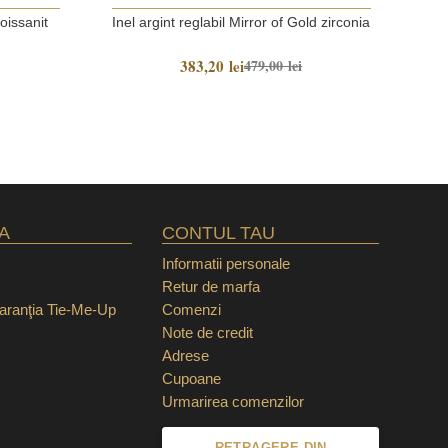
Ine
oissanit
Inel argint reglabil Mirror of Gold zirconia
383,20 lei
479,00 lei
A
CONTUL TAU
Informatii personale
Retur de marfa
garanţia Tie-Me-Up
Comenzi
Note de credit
Adrese
Cupoane
Urmarirea comenzilor
RETRAGERE DIN