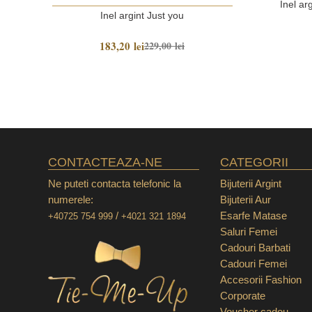
Inel ar
Inel argint Just you
183,20 lei
229,00 lei
CONTACTEAZA-NE
CATEGORII
Ne puteti contacta telefonic la
Bijuterii Argint
numerele:
Bijuterii Aur
/
Esarfe Matase
+40725 754 999
+4021 321 1894
Saluri Femei
Cadouri Barbati
Cadouri Femei
Accesorii Fashion
Corporate
Voucher cadou