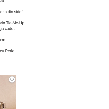
925
erla din sidef
prin Tie-Me-Up
nga cadou
 cm
 cu Perle