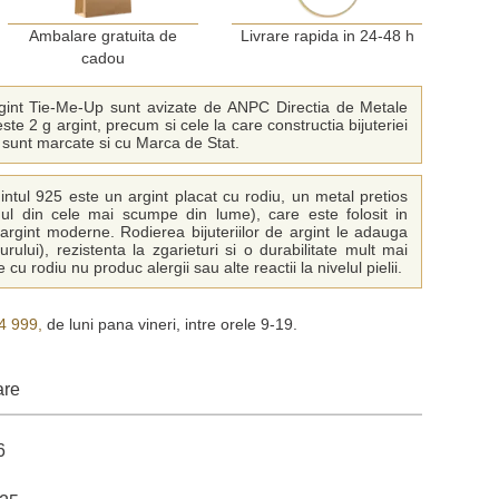
Ambalare gratuita de
Livrare rapida in 24-48 h
cadou
 argint Tie-Me-Up sunt avizate de ANPC Directia de Metale
este 2 g argint, precum si cele la care constructia bijuteriei
, sunt marcate si cu Marca de Stat.
gintul 925 este un argint placat cu rodiu, un metal pretios
nul din cele mai scumpe din lume), care este folosit in
e argint moderne. Rodierea bijuteriilor de argint le adauga
rului), rezistenta la zgarieturi si o durabilitate mult mai
e cu rodiu nu produc alergii sau alte reactii la nivelul pielii.
4 999,
de luni pana vineri, intre orele 9-19.
are
6