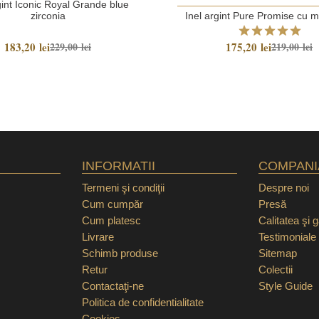
gint Iconic Royal Grande blue
zirconia
Inel argint Pure Promise cu m
183,20 lei
175,20 lei
229,00 lei
219,00 lei
INFORMATII
COMPANI
Termeni şi condiţii
Despre noi
Cum cumpăr
Presă
Cum platesc
Calitatea şi 
Livrare
Testimoniale
Schimb produse
Sitemap
Retur
Colectii
Contactaţi-ne
Style Guide
Politica de confidentialitate
Cookies