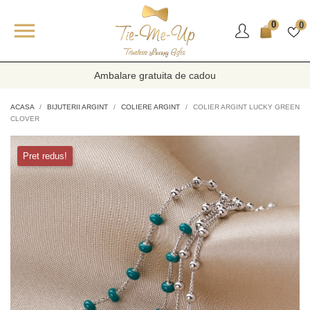

0
0
Ambalare gratuita de cadou
ACASA
BIJUTERII ARGINT
COLIERE ARGINT
COLIER ARGINT LUCKY GREEN
CLOVER
Pret redus!