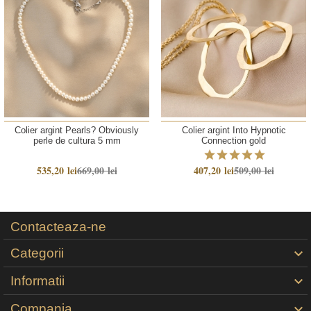
Colier argint Pearls? Obviously
Colier argint Into Hypnotic
perle de cultura 5 mm
Connection gold
535,20 lei
669,00 lei
407,20 lei
509,00 lei
Contacteaza-ne
Categorii

Informatii

Compania
