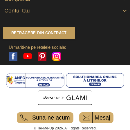
Contul tau

RETRAGERE DIN CONTRACT
Urmariti-ne pe retelele sociale:
Facebook
Pinterest
Instagram
YouTube
Suna-ne acum
Mesaj
© Tie-Me-Up 2026. All Rights Reserved.