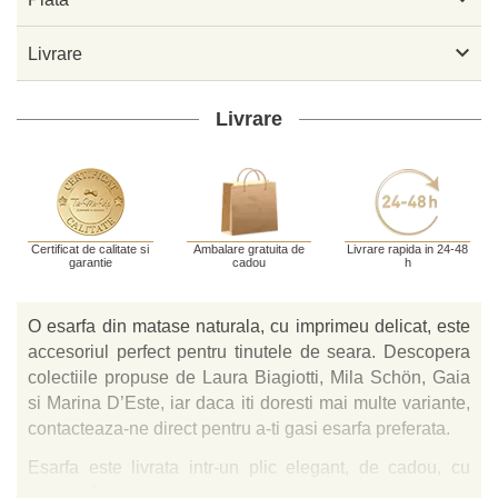

Livrare
Livrare
Certificat de calitate si
Ambalare gratuita de
Livrare rapida in 24-48
garantie
cadou
h
O esarfa din matase naturala, cu imprimeu delicat, este
accesoriul perfect pentru tinutele de seara. Descopera
colectiile propuse de Laura Biagiotti, Mila Schön, Gaia
si Marina D’Este, iar daca iti doresti mai multe variante,
contacteaza-ne direct pentru a-ti gasi esarfa preferata.
Esarfa este livrata intr-un plic elegant, de cadou, cu
logo-ul designerului.