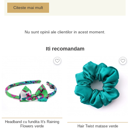
Citeste mai mult
Tie-Me-Up este importator in exclusivitate pentru
Romania al esarfelor produse in Italia din matase
imprimata semnata de Laura Biagiotti, Marina D’Este,
Gaia, Mila Schon.
Nu sunt opinii ale clientilor in acest moment.
Iti recomandam
Headband cu fundita It's Raining
Flowers verde
Hair Twist matase verde