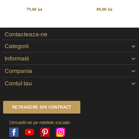
79,00 lei
89,00 lei
Contacteaza-ne
Categorii

Informatii

Compania

Contul tau

RETRAGERE DIN CONTRACT
Urmariti-ne pe retelele sociale:
Facebook
Pinterest
Instagram
YouTube