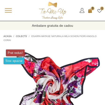

0
0
Ambalare gratuita de cadou
ACASA
COLECTII
ESARFA MATASE NATURALA MILA SCHON FIORI ANGOLO
CORAI
Pret redus!
Stoc epuizat