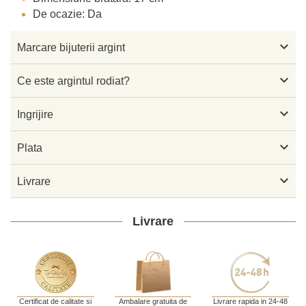
De ocazie: Da

Marcare bijuterii argint

Ce este argintul rodiat?

Ingrijire

Plata

Livrare
Livrare
Certificat de calitate si
Ambalare gratuita de
Livrare rapida in 24-48