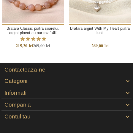
Bratara Classic piatra soarelui,
Bratara argint With My Heart piatra
argint placat cu aur roz 14K
lunii
215,20 lei
269,00 lei
269,00 lei
Contacteaza-ne
Categorii

Informatii

Compania

Contul tau
