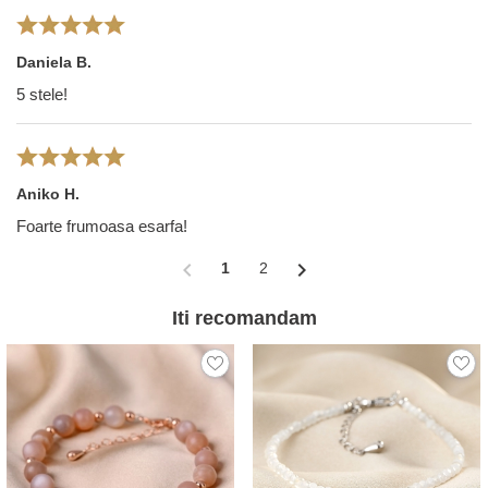
Daniela B.
5 stele!
Aniko H.
Foarte frumoasa esarfa!
chevron_left
chevron_right
1
2
Iti recomandam