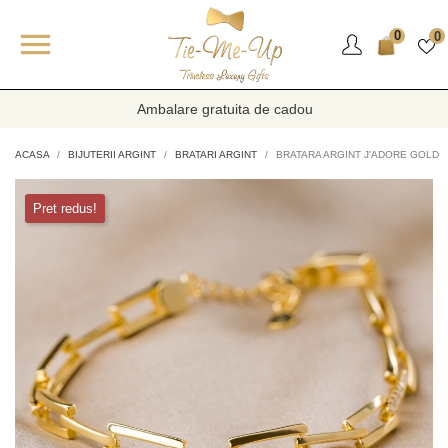

0
0
Ambalare gratuita de cadou
ACASA
BIJUTERII ARGINT
BRATARI ARGINT
BRATARA ARGINT J'ADORE GOLD
Pret redus!