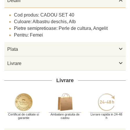

Detalii
Cod produs: CADOU SET 40
Culoare: Albastru deschis, Alb
Pietre semipretioase: Perle de cultura, Angelit
Pentru: Femei

Plata

Livrare
Livrare
Certificat de calitate si
Ambalare gratuita de
Livrare rapida in 24-48
garantie
cadou
h