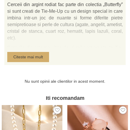
Cerceii din argint rodiat fac parte din colectia „Butterfly”
si sunt creati de Tie-Me-Up cu un design special in care
imbina intr-un joc de nuante si forme diferite pietre
semipretioase si perle de cultura (agate, angelit, ametist,
cristal de stanca, cuart roz, hematit, lapis lazuli, coral,
etc).
Bratarile din colectia „Joie de vivre” sunt create de Tie-
Me-Up cu un design special in care imbina intr-un joc de
Citeste mai mult
nuante si forme diferite pietre semipretioase si perle de
cultura (agate, angelit, ametist, cristal de stanca,
hematit, lapis lazuli, coral, etc) . Lantisorul de prelungire
si prinderea sunt din inox.
Nu sunt opinii ale clientilor in acest moment.
Creeaza impreuna cu noi cadoul tau special!
Iti recomandam