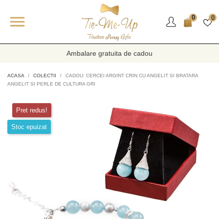

0
0
Ambalare gratuita de cadou
ACASA
COLECTII
CADOU: CERCEI ARGINT CRIN CU ANGELIT SI BRATARA
ANGELIT SI PERLE DE CULTURA GRI
Pret redus!
Stoc epuizat