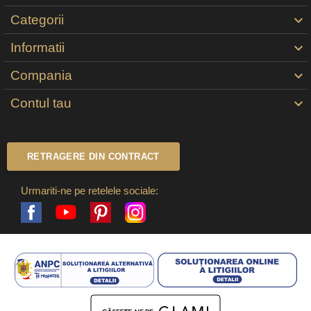
Categorii

Informatii

Compania

Contul tau

RETRAGERE DIN CONTRACT
Urmariti-ne pe retelele sociale:
Facebook
Pinterest
Instagram
YouTube