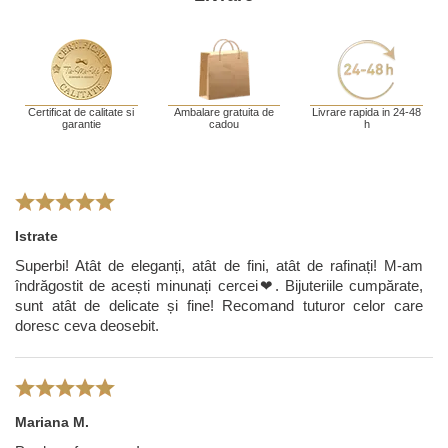
Certificat de calitate si
Ambalare gratuita de
Livrare rapida in 24-48
garantie
cadou
h
Istrate
Superbi! Atât de eleganți, atât de fini, atât de rafinați! M-am
îndrăgostit de acești minunați cercei❤. Bijuteriile cumpărate,
sunt atât de delicate și fine! Recomand tuturor celor care
doresc ceva deosebit.
Mariana M.