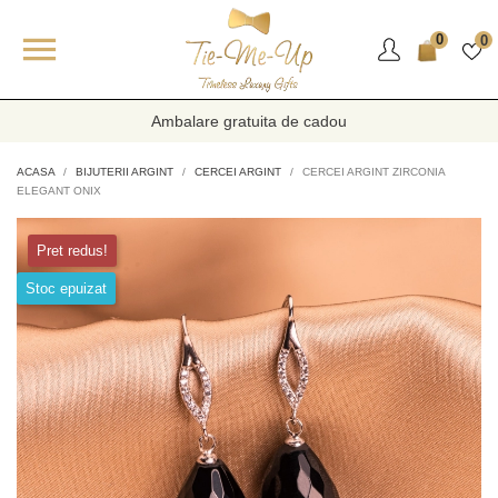

0
0
Ambalare gratuita de cadou
ACASA
BIJUTERII ARGINT
CERCEI ARGINT
CERCEI ARGINT ZIRCONIA
ELEGANT ONIX
Pret redus!
Stoc epuizat