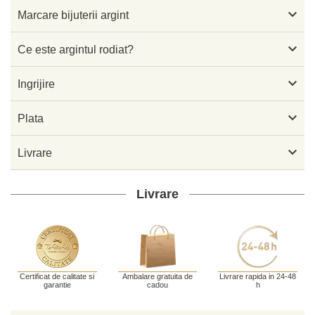

Marcare bijuterii argint

Ce este argintul rodiat?

Ingrijire

Plata

Livrare
Livrare
Certificat de calitate si
Ambalare gratuita de
Livrare rapida in 24-48
garantie
cadou
h