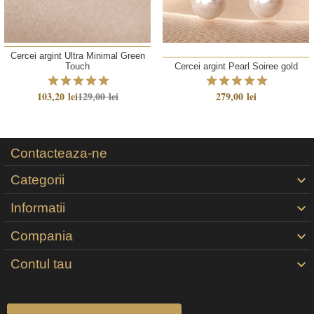
Cercei argint Ultra Minimal Green
Touch
Cercei argint Pearl Soiree gold
103,20 lei
129,00 lei
279,00 lei
Contacteaza-ne
Categorii

Informatii

Compania

Contul tau
