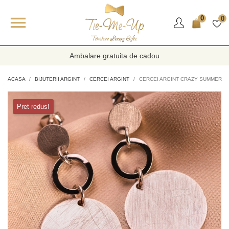

0
0
Ambalare gratuita de cadou
ACASA
BIJUTERII ARGINT
CERCEI ARGINT
CERCEI ARGINT CRAZY SUMMER
Pret redus!