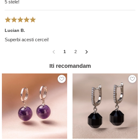
5 stele!
Lucian B.
Superbi acesti cercei!
chevron_left
chevron_right
1
2
Iti recomandam