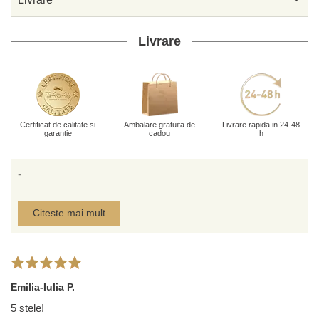
Livrare
Certificat de calitate si
Ambalare gratuita de
Livrare rapida in 24-48
garantie
cadou
h
-
Citeste mai mult
Emilia-Iulia P.
5 stele!