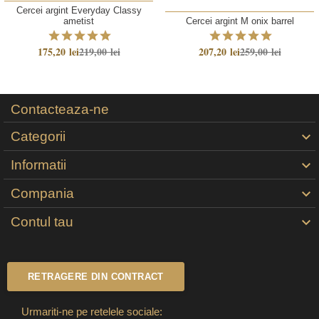
Cercei argint Everyday Classy
ametist
Cercei argint M onix barrel
175,20 lei
219,00 lei
207,20 lei
259,00 lei
Contacteaza-ne
Categorii

Informatii

Compania

Contul tau

RETRAGERE DIN CONTRACT
Urmariti-ne pe retelele sociale: