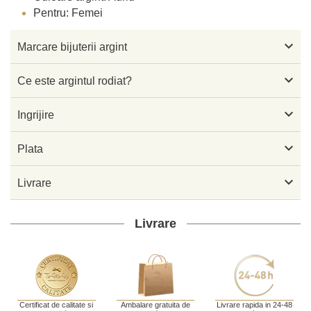
Pentru: Femei

Marcare bijuterii argint

Ce este argintul rodiat?

Ingrijire

Plata

Livrare
Livrare
Certificat de calitate si
Ambalare gratuita de
Livrare rapida in 24-48