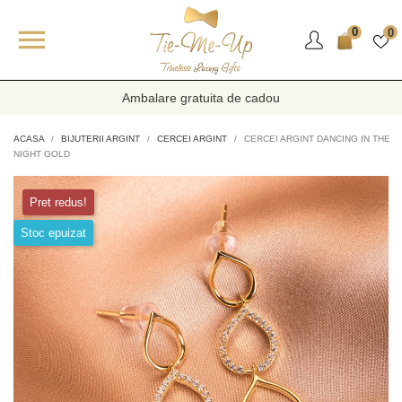

0
0
Ambalare gratuita de cadou
ACASA
BIJUTERII ARGINT
CERCEI ARGINT
CERCEI ARGINT DANCING IN THE
NIGHT GOLD
Pret redus!
Stoc epuizat