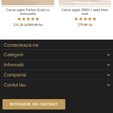
Cercei argint Perfect Eclat cu
Cercei argint OMG! I need them
moissanite
now!
231,20 lei
289,00 lei
279,00 lei
Contacteaza-ne
Categorii

Informatii

Compania

Contul tau

RETRAGERE DIN CONTRACT