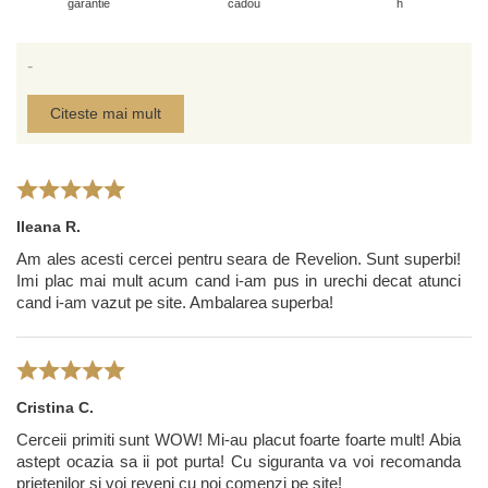
garantie
cadou
h
-
Citeste mai mult
Ileana R.
Am ales acesti cercei pentru seara de Revelion. Sunt superbi!
Imi plac mai mult acum cand i-am pus in urechi decat atunci
cand i-am vazut pe site. Ambalarea superba!
Cristina C.
Cerceii primiti sunt WOW! Mi-au placut foarte foarte mult! Abia
astept ocazia sa ii pot purta! Cu siguranta va voi recomanda
prietenilor si voi reveni cu noi comenzi pe site!