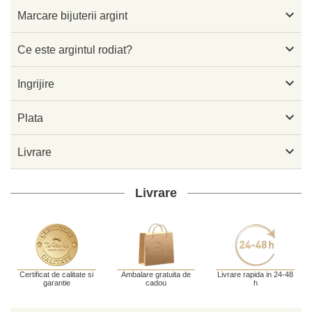

Marcare bijuterii argint

Ce este argintul rodiat?

Ingrijire

Plata

Livrare
Livrare
Certificat de calitate si
Ambalare gratuita de
Livrare rapida in 24-48
garantie
cadou
h