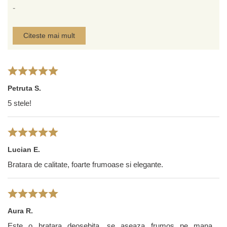
-
Citeste mai mult
Petruta S.
5 stele!
Lucian E.
Bratara de calitate, foarte frumoase si elegante.
Aura R.
Este o bratara deosebita, se aseaza frumos pe mana,