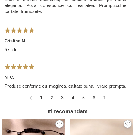
eleganta. Poza corespunde cu realitatea. Promptitudine,
calitate, frumusete.
Cristina M.
5 stele!
N. C.
Produse conforme cu imaginea, calitate buna, livrare prompta.
chevron_left
chevron_right
1
2
3
4
5
6
Iti recomandam