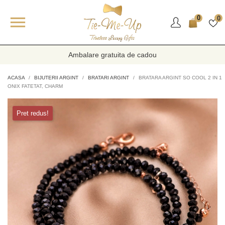

0
0
Ambalare gratuita de cadou
ACASA
BIJUTERII ARGINT
BRATARI ARGINT
BRATARA ARGINT SO COOL 2 IN 1
ONIX FATETAT, CHARM
Pret redus!