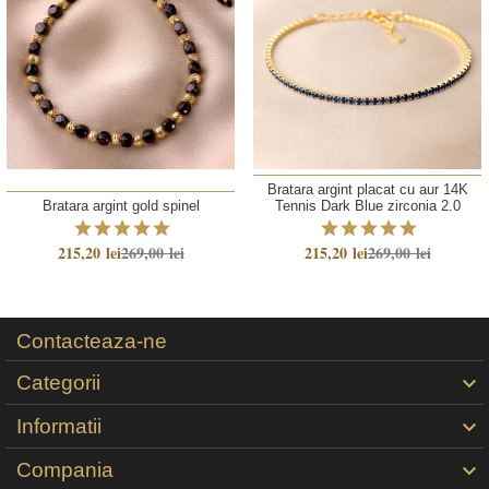
Bratara argint placat cu aur 14K
Bratara argint gold spinel
Tennis Dark Blue zirconia 2.0
215,20 lei
269,00 lei
215,20 lei
269,00 lei
Contacteaza-ne
Categorii

Informatii

Compania
