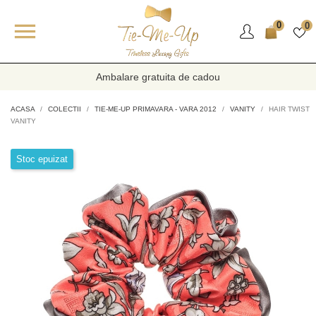

0
0
Ambalare gratuita de cadou
ACASA
COLECTII
TIE-ME-UP PRIMAVARA - VARA 2012
VANITY
HAIR TWIST
VANITY
Stoc epuizat