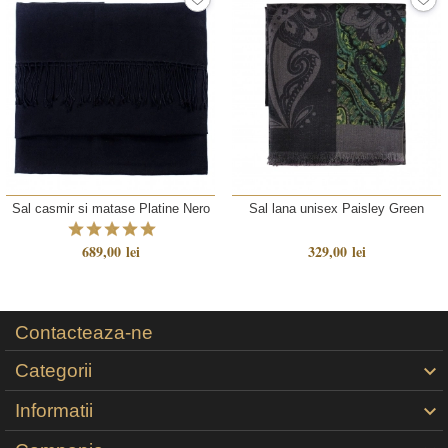
Sal casmir si matase Platine Nero
Sal lana unisex Paisley Green
689,00 lei
329,00 lei
Contacteaza-ne
Categorii

Informatii
