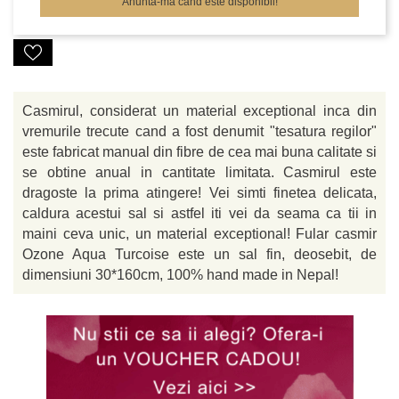
Anunta-ma cand este disponibil!
Casmirul, considerat un material exceptional inca din
vremurile trecute cand a fost denumit "tesatura regilor"
este fabricat manual din fibre de cea mai buna calitate si
se obtine anual in cantitate limitata. Casmirul este
dragoste la prima atingere! Vei simti finetea delicata,
caldura acestui sal si astfel iti vei da seama ca tii in
maini ceva unic, un material exceptional! Fular casmir
Ozone Aqua Turcoise este un sal fin, deosebit, de
dimensiuni 30*160cm, 100% hand made in Nepal!