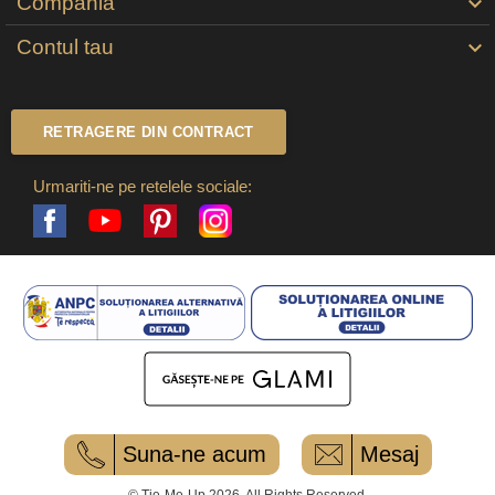
Compania

Contul tau

RETRAGERE DIN CONTRACT
Urmariti-ne pe retelele sociale:
Facebook
Pinterest
Instagram
YouTube
Suna-ne acum
Mesaj