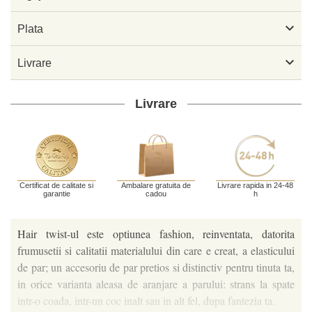

Plata

Livrare
Livrare
Certificat de calitate si
Ambalare gratuita de
Livrare rapida in 24-48
garantie
cadou
h
Hair twist-ul este optiunea fashion, reinventata, datorita
frumusetii si calitatii materialului din care e creat, a elasticului
de par; un accesoriu de par pretios si distinctiv pentru tinuta ta,
in orice varianta aleasa de aranjare a parului: strans la spate
intr-o coada, intr-un coc inalt sau in alt fel, dupa fantezia ta.