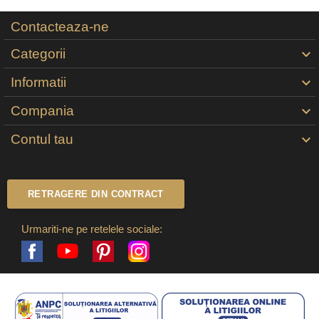
Contacteaza-ne
Categorii

Informatii

Compania

Contul tau

RETRAGERE DIN CONTRACT
Urmariti-ne pe retelele sociale:
Facebook
Pinterest
Instagram
YouTube