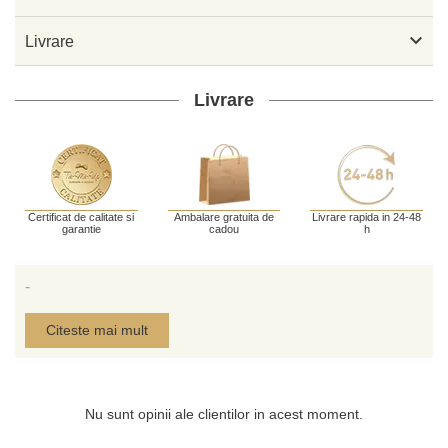

Livrare
Livrare
Certificat de calitate si
Ambalare gratuita de
Livrare rapida in 24-48
garantie
cadou
h
-
Citeste mai mult
Nu sunt opinii ale clientilor in acest moment.