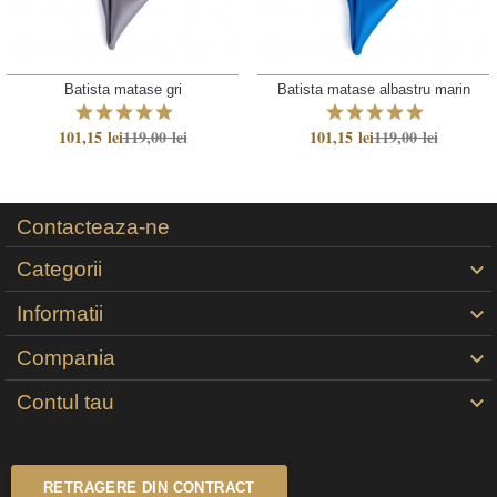
Batista matase gri
Batista matase albastru marin
101,15 lei
119,00 lei
101,15 lei
119,00 lei
Contacteaza-ne
Categorii

Informatii

Compania

Contul tau

RETRAGERE DIN CONTRACT