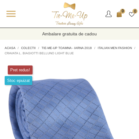

0
0
Ambalare gratuita de cadou
ACASA
COLECTII
TIE-ME-UP TOAMNA - IARNA 2018
ITALIAN MEN FASHION
CRAVATA L. BIAGIOTTI BELLUNO LIGHT BLUE
Pret redus!
Stoc epuizat