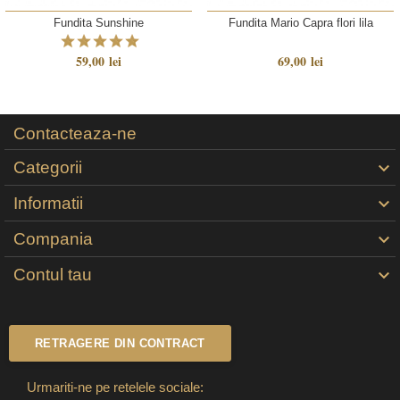
Fundita Sunshine
Fundita Mario Capra flori lila
59,00 lei
69,00 lei
Contacteaza-ne
Categorii

Informatii

Compania

Contul tau

RETRAGERE DIN CONTRACT
Urmariti-ne pe retelele sociale: