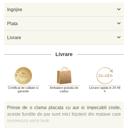

Ingrijire

Plata

Livrare
Livrare
Certificat de calitate si
Ambalare gratuita de
Livrare rapida in 24-48
garantie
cadou
h
Prinse de o clama placata cu aur si impecabil croite,
aceste fundite de par sunt mici bijuterii din matase care
invioreaza orice look.