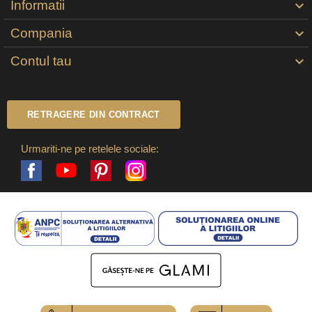
Informatii

Compania

Contul tau

RETRAGERE DIN CONTRACT
Urmariti-ne pe retelele sociale:
Facebook
Pinterest
Instagram
YouTube