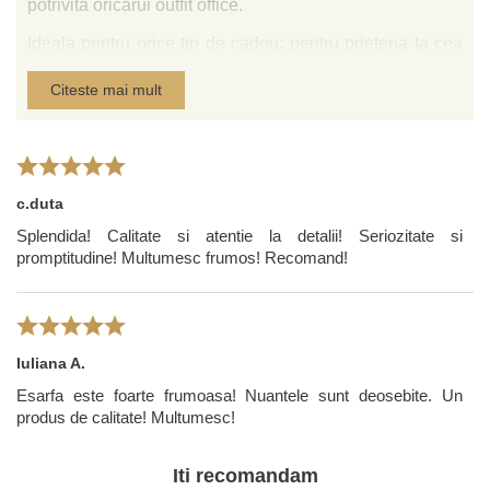
potrivita oricarui outfit office.
Ideala pentru orice tip de cadou: pentru prietena ta cea
mai buna care este mereu alaturi de tine, pentru mama
Citeste mai mult
ta pe care o iubesti, pentru o colega de serviciu care
merita sa fie rasfatata, pentru sefa caruia ii este dor de
un moment de frumusete, pentru partenera de business
pe care o apreciezi. Arata-le cat de mult le
pretuiesti! Esarfa este livrata intr-un plic alb, elegant, de
c.duta
cadou si la cerere in punga de cadou cu logo-ul Tie-Me-
Splendida! Calitate si atentie la detalii! Seriozitate si
Up.
promptitudine! Multumesc frumos! Recomand!
Iuliana A.
Esarfa este foarte frumoasa! Nuantele sunt deosebite. Un
produs de calitate! Multumesc!
Iti recomandam