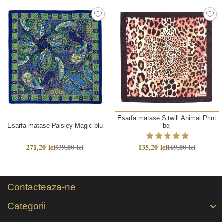
Esarfa matase S twill Animal Print
Esarfa matase Paisley Magic blu
bej
271,20 lei
339,00 lei
135,20 lei
169,00 lei
Contacteaza-ne
Categorii
