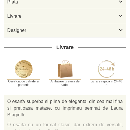

Plata

Livrare

Designer
Livrare
Certificat de calitate si
Ambalare gratuita de
Livrare rapida in 24-48
garantie
cadou
h
O esarfa superba si plina de eleganta, din cea mai fina
si pretioasa matase, cu imprimeu semnat de Laura
Biagiotti.
O esarfa cu un format clasic, dar extrem de versatil,