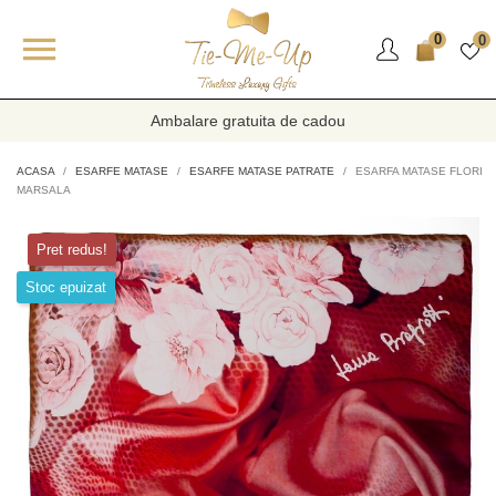

0
0
Ambalare gratuita de cadou
ACASA
ESARFE MATASE
ESARFE MATASE PATRATE
ESARFA MATASE FLORI
MARSALA
Pret redus!
Stoc epuizat