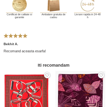
Certificat de calitate si
Ambalare gratuita de
Livrare rapida in 24-48
garantie
cadou
h
Bekhit A.
Recomand aceasta esarfa!
Iti recomandam