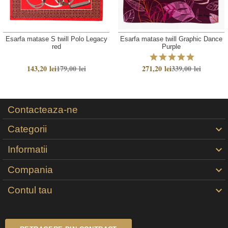
Esarfa matase S twill Polo Legacy
Esarfa matase twill Graphic Dance
red
Purple
143,20 lei
179,00 lei
271,20 lei
339,00 lei
Contacteaza-ne
Categorii

Informatii

Compania

Contul tau
