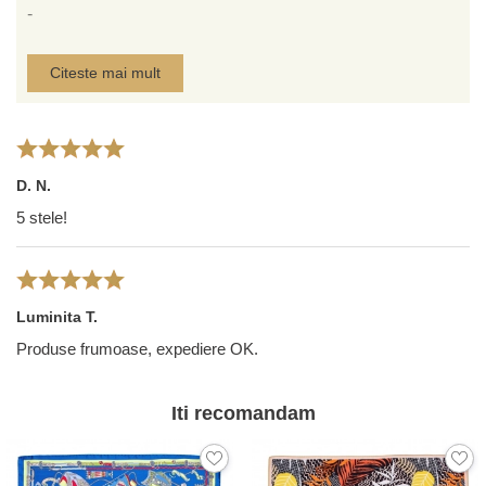
-
Citeste mai mult
D. N.
5 stele!
Luminita T.
Produse frumoase, expediere OK.
Iti recomandam