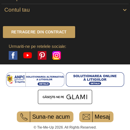
Contul tau

RETRAGERE DIN CONTRACT
Urmariti-ne pe retelele sociale:
Facebook
Pinterest
Instagram
YouTube
Suna-ne acum
Mesaj
© Tie-Me-Up 2026. All Rights Reserved.