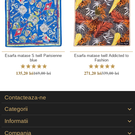
Esarfa matase S twill Parisienne
Esarfa matase twill Addicted to
blue
Fashion
135,20 lei
169,00 lei
271,20 lei
339,00 lei
Contacteaza-ne
Categorii

Informatii

Compania
