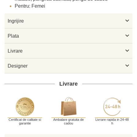
Pentru: Femei

Ingrijire

Plata

Livrare

Designer
Livrare
Certificat de calitate si
Ambalare gratuita de
Livrare rapida in 24-48
garantie
cadou
h