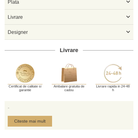

Plata

Livrare

Designer
Livrare
Certificat de calitate si
Ambalare gratuita de
Livrare rapida in 24-48
garantie
cadou
h
-
Citeste mai mult