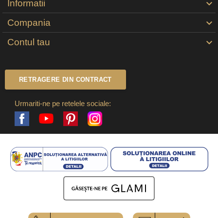
Informatii

Compania

Contul tau

RETRAGERE DIN CONTRACT
Urmariti-ne pe retelele sociale:
Facebook
Pinterest
Instagram
YouTube