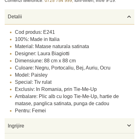
Comenzi telefonice:
0725 754 999,
luni-vineri, intre 9-19.

Detalii
Cod produs: E241
100%: Made in Italia
Material: Matase naturala satinata
Designer: Laura Biagiotti
Dimensiune: 88 cm x 88 cm
Culoare: Negru, Portocaliu, Bej, Auriu, Ocru
Model: Paisley
Special: Tiv rulat
Exclusiv: In Romania, prin Tie-Me-Up
Ambalare: Plic alb cu logo Tie-Me-Up, hartie de
matase, panglica satinata, punga de cadou
Pentru: Femei

Ingrijire