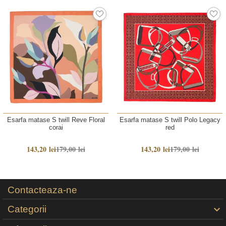
Esarfa matase S twill Reve Floral
Esarfa matase S twill Polo Legacy
corai
red
143,20 lei
179,00 lei
143,20 lei
179,00 lei
Contacteaza-ne
Categorii
