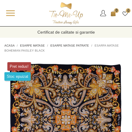

0
0
Certificat de calitate si garantie
ACASA
ESARFE MATASE
ESARFE MATASE PATRATE
ESARFA MATASE
BOHEMIAN PAISLEY BLACK
Pret redus!
Stoc epuizat