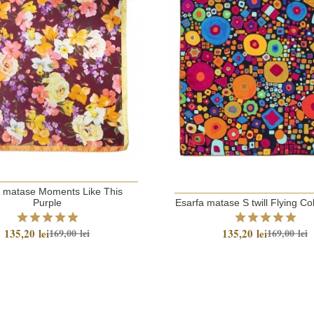
a matase Moments Like This
Purple
Esarfa matase S twill Flying Co
135,20 lei
135,20 lei
169,00 lei
169,00 lei