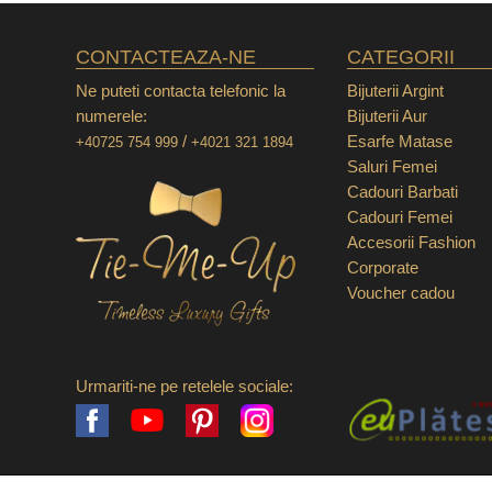
CONTACTEAZA-NE
CATEGORII
Ne puteti contacta telefonic la
Bijuterii Argint
numerele:
Bijuterii Aur
/
Esarfe Matase
+40725 754 999
+4021 321 1894
Saluri Femei
Cadouri Barbati
Cadouri Femei
Accesorii Fashion
Corporate
Voucher cadou
Urmariti-ne pe retelele sociale:
Facebook
Pinterest
Instagram
YouTube