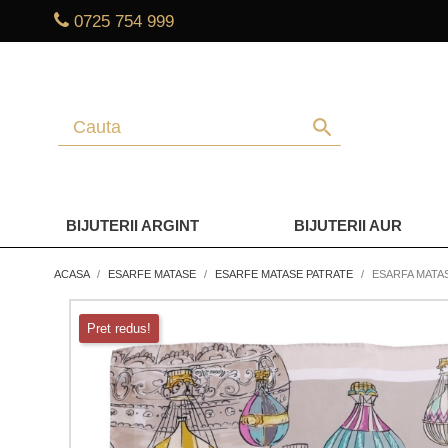
0725 754 999
search
BIJUTERII ARGINT
BIJUTERII AUR
ACASA
ESARFE MATASE
ESARFE MATASE PATRATE
ESARFA MATA
Pret redus!