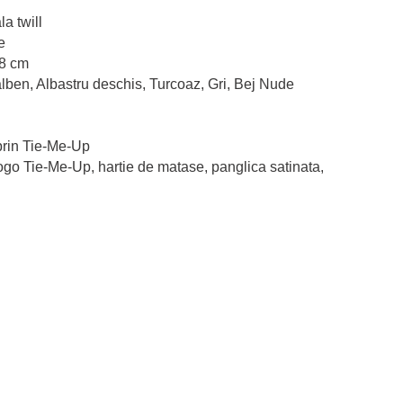
a twill
e
88 cm
lben, Albastru deschis, Turcoaz, Gri, Bej Nude
prin Tie-Me-Up
ogo Tie-Me-Up, hartie de matase, panglica satinata,