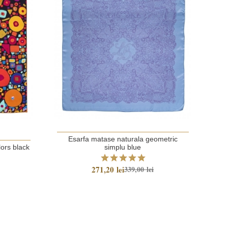
Esarfa matase naturala geometric
lors black
simplu blue
Esa
271,20 lei
339,00 lei