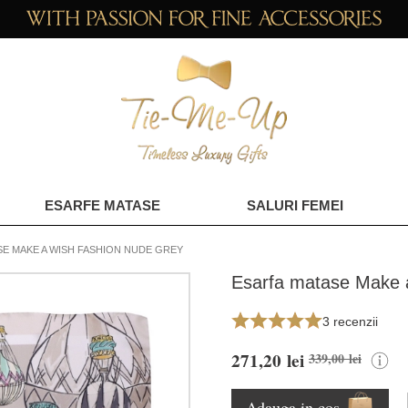
ESARFE MATASE
SALURI FEMEI
SE MAKE A WISH FASHION NUDE GREY
Esarfa matase Make 
3 recenzii
271,20 lei
339,00 lei
Adauga in cos