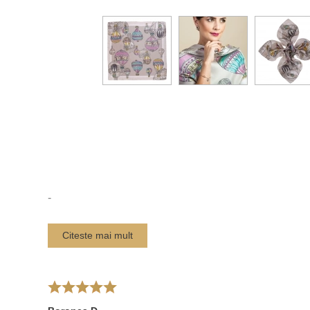
-
Citeste mai mult