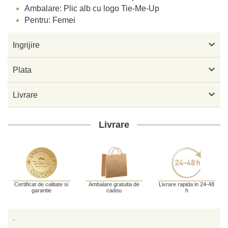
Ambalare: Plic alb cu logo Tie-Me-Up
Pentru: Femei

Ingrijire

Plata

Livrare
Livrare
Certificat de calitate si
Ambalare gratuita de
Livrare rapida in 24-48
garantie
cadou
h
-