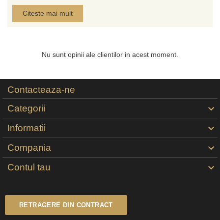
Citeste mai mult
Nu sunt opinii ale clientilor in acest moment.
Contacteaza-ne
Categorii

Informatii

Compania

Contul tau

RETRAGERE DIN CONTRACT