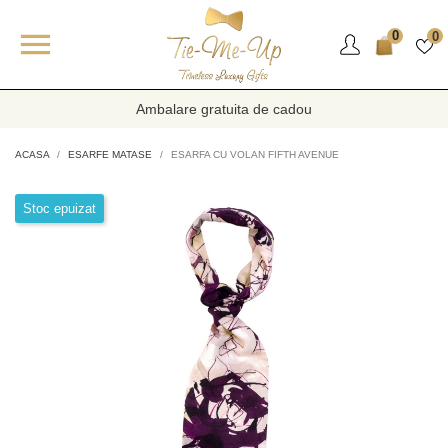

0
0
Ambalare gratuita de cadou
ACASA
ESARFE MATASE
ESARFA CU VOLAN FIFTH AVENUE
Stoc epuizat