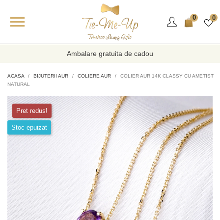

0
0
Ambalare gratuita de cadou
ACASA
BIJUTERII AUR
COLIERE AUR
COLIER AUR 14K CLASSY CU AMETIST
NATURAL
Pret redus!
Stoc epuizat