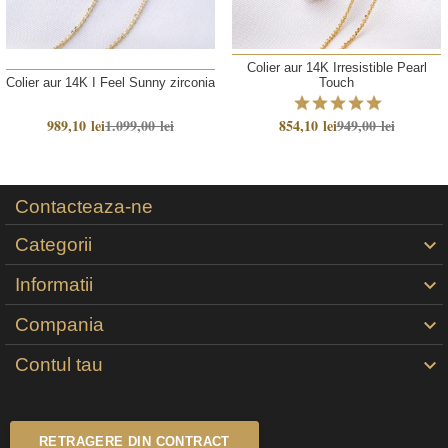
Colier aur 14K Irresistible Pearl
Colier aur 14K I Feel Sunny zirconia
Touch
989,10 lei
1.099,00 lei
854,10 lei
949,00 lei
Contacteaza-ne
Categorii

Informatii

Compania

Contul tau

RETRAGERE DIN CONTRACT