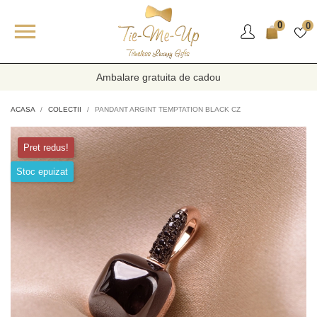

0
0
Ambalare gratuita de cadou
ACASA
COLECTII
PANDANT ARGINT TEMPTATION BLACK CZ
Pret redus!
Stoc epuizat