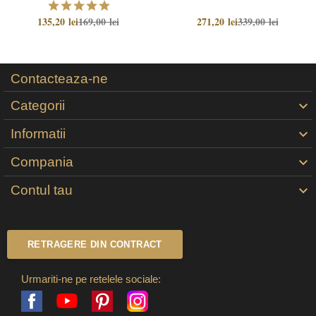
135,20 lei
169,00 lei
271,20 lei
339,00 lei
Contacteaza-ne
Categorii

Informatii

Compania

Contul tau

RETRAGERE DIN CONTRACT
Urmariti-ne pe retelele sociale:
Facebook
Pinterest
Instagram
YouTube