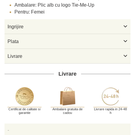
Ambalare: Plic alb cu logo Tie-Me-Up
Pentru: Femei

Ingrijire

Plata

Livrare
Livrare
Certificat de calitate si
Ambalare gratuita de
Livrare rapida in 24-48
garantie
cadou
h
-