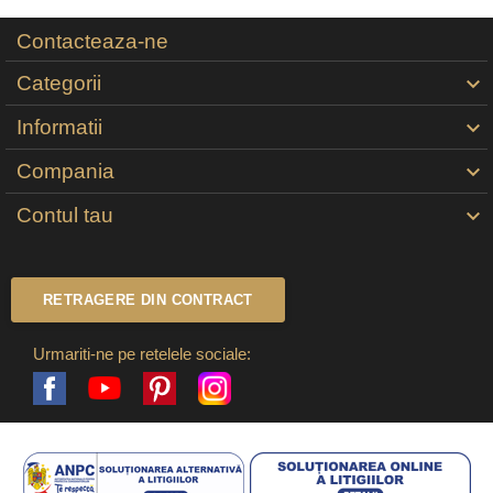
Contacteaza-ne
Categorii

Informatii

Compania

Contul tau

RETRAGERE DIN CONTRACT
Urmariti-ne pe retelele sociale:
Facebook
Pinterest
Instagram
YouTube