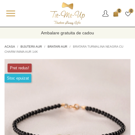

0
0
Ambalare gratuita de cadou
ACASA
BIJUTERII AUR
BRATARI AUR
BRATARA TURMALINA NEAGRA CU
CHARM INIMA AUR 14K
Pret redus!
Stoc epuizat