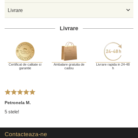

Livrare
Livrare
Certificat de calitate si
Ambalare gratuita de
Livrare rapida in 24-48
garantie
cadou
h
Petronela M.
5 stele!
Contacteaza-ne