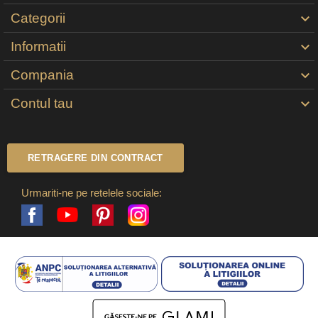
Categorii

Informatii

Compania

Contul tau

RETRAGERE DIN CONTRACT
Urmariti-ne pe retelele sociale:
Facebook
Pinterest
Instagram
YouTube