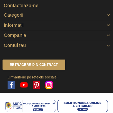
Contacteaza-ne
Categorii

Informatii

Compania

Contul tau

RETRAGERE DIN CONTRACT
Urmariti-ne pe retelele sociale:
Facebook
Pinterest
Instagram
YouTube