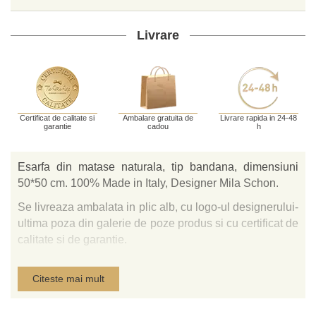
Livrare
Certificat de calitate si
Ambalare gratuita de
Livrare rapida in 24-48
garantie
cadou
h
Esarfa din matase naturala, tip bandana, dimensiuni
50*50 cm. 100% Made in Italy, Designer Mila Schon.
Se livreaza ambalata in plic alb, cu logo-ul designerului-
ultima poza din galerie de poze produs si cu certificat de
calitate si de garantie.
Citeste mai mult