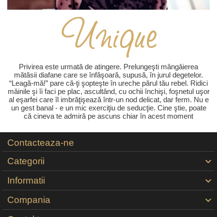
Privirea este urmată de atingere. Prelungeşti mângâierea
mătăsii diafane care se înfăşoară, supusă, în jurul degetelor.
“Leagă-mă!” pare că-ţi şopteşte în ureche părul tău rebel. Ridici
mâinile şi îi faci pe plac, ascultând, cu ochii închişi, foşnetul uşor
al eşarfei care îl imbrăţişează într-un nod delicat, dar ferm. Nu e
un gest banal - e un mic exerciţiu de seducţie. Cine ştie, poate
că cineva te admiră pe ascuns chiar în acest moment
Contacteaza-ne
Categorii

Informatii

Compania
