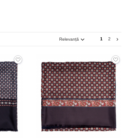

1
2
Relevanță
