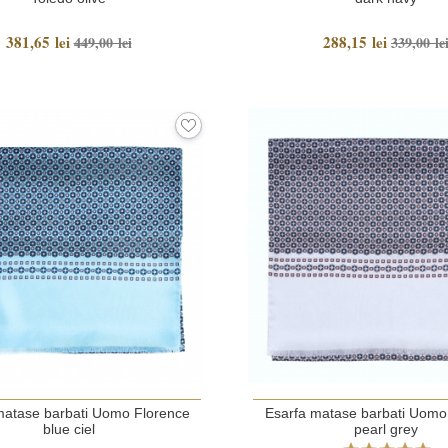
381,65 lei
288,15 lei
449,00 lei
339,00 le
matase barbati Uomo Florence
Esarfa matase barbati Uomo
blue ciel
pearl grey