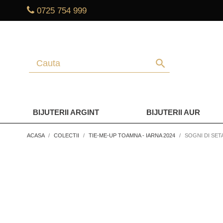
0725 754 999
search
BIJUTERII ARGINT
BIJUTERII AUR
ACASA
COLECTII
TIE-ME-UP TOAMNA - IARNA 2024
SOGNI DI SETA