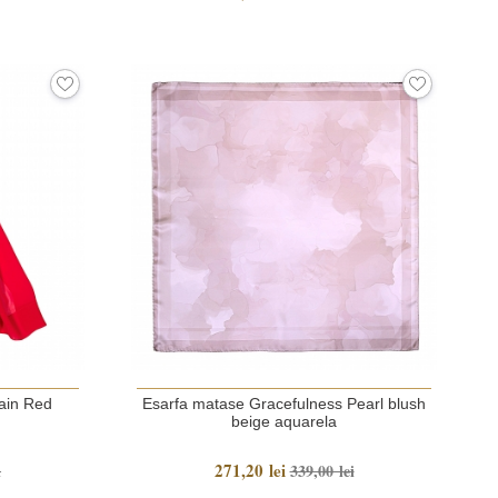
lain Red
Esarfa matase Gracefulness Pearl blush
beige aquarela
271,20 lei
i
339,00 lei