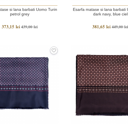
tase si lana barbati Uomo Turin
Esarfa matase si lana barbati
petrol grey
dark navy, blue ciel
373,15 lei
381,65 lei
439,00 lei
449,00 le