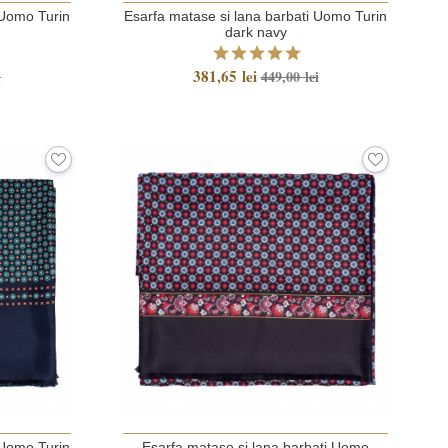
 Uomo Turin
Esarfa matase si lana barbati Uomo Turin
dark navy
381,65 lei
i
449,00 lei
 Uomo Turin
Esarfa matase si lana barbati Uomo