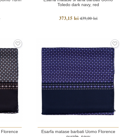
Toledo dark navy, red
373,15 lei
i
439,00 lei
 Florence
Esarfa matase barbati Uomo Florence
purple, navy