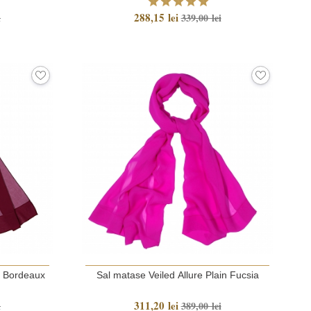
288,15 lei
i
339,00 lei
n Bordeaux
Sal matase Veiled Allure Plain Fucsia
311,20 lei
i
389,00 lei