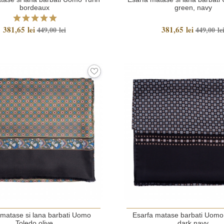
bordeaux
green, navy
381,65 lei
381,65 lei
449,00 lei
449,00 le
 matase si lana barbati Uomo
Esarfa matase barbati Uomo
Toledo olive
dark navy