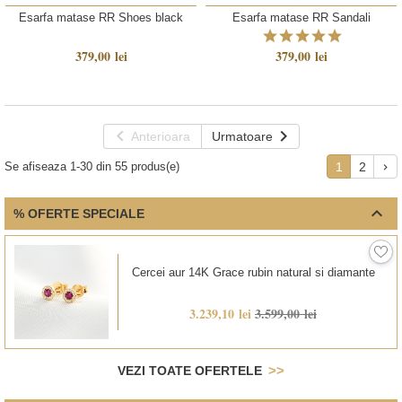
Esarfa matase RR Shoes black
Esarfa matase RR Sandali
379,00 lei
379,00 lei


Anterioara
Urmatoare
Se afiseaza 1-30 din 55 produs(e)
1
2


% OFERTE SPECIALE
Cercei aur 14K Grace rubin natural si diamante
3.239,10 lei
3.599,00 lei
VEZI TOATE OFERTELE