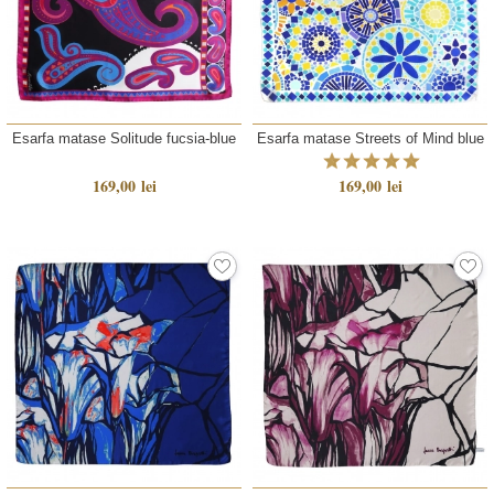
Esarfa matase Solitude fucsia-blue
Esarfa matase Streets of Mind blue
169,00 lei
169,00 lei