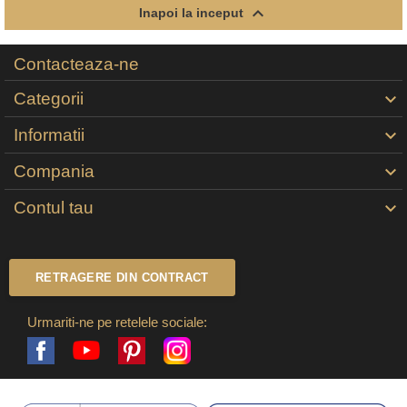

Inapoi la inceput
Contacteaza-ne
Categorii

Informatii

Compania

Contul tau

RETRAGERE DIN CONTRACT
Urmariti-ne pe retelele sociale:
Facebook
Pinterest
Instagram
YouTube