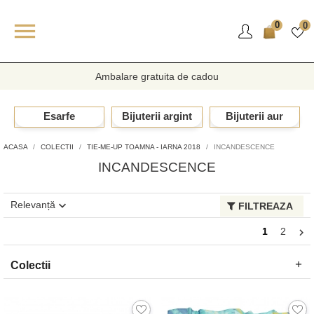

0
0
Ambalare gratuita de cadou
Esarfe
Bijuterii argint
Bijuterii aur
ACASA
COLECTII
TIE-ME-UP TOAMNA - IARNA 2018
INCANDESCENCE
INCANDESCENCE
Relevanță

FILTREAZA
Se afiseaza 1-30 din 55 produs(e)
1
2

Colectii
