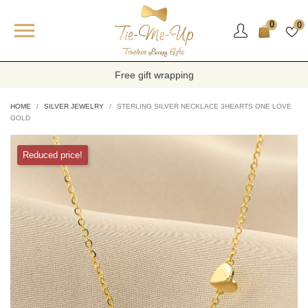

0
0
Free gift wrapping
HOME
SILVER JEWELRY
STERLING SILVER NECKLACE 3HEARTS ONE LOVE
GOLD
Reduced price!