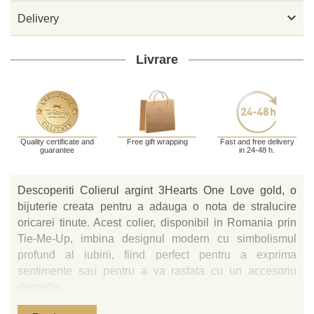

Delivery
Livrare
Quality certificate and
Free gift wrapping
Fast and free delivery
guarantee
in 24-48 h.
Descoperiti Colierul argint 3Hearts One Love gold, o
bijuterie creata pentru a adauga o nota de stralucire
oricarei tinute. Acest colier, disponibil in Romania prin
Tie-Me-Up, imbina designul modern cu simbolismul
profund al iubirii, fiind perfect pentru a exprima
sentimente sau pentru a va rasfata cu un accesoriu
deosebit.
Caracteristici si Materiale Premium