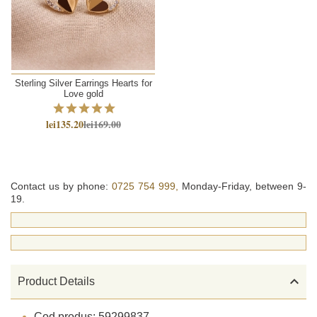
Sterling Silver Earrings Hearts for
Love gold
lei135.20
lei169.00
Contact us by phone:
0725 754 999,
Monday-Friday, between 9-
19.

Product Details
Cod produs: 59299837