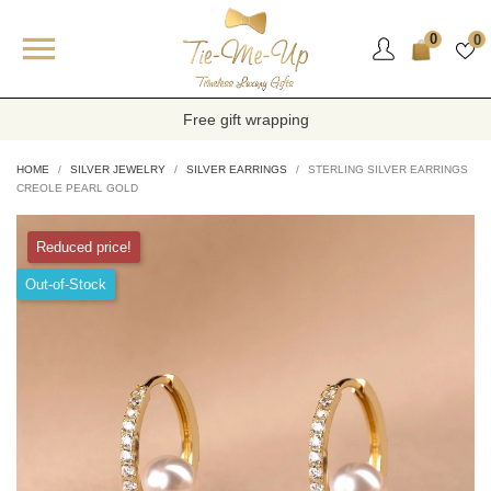

0
0
Free gift wrapping
HOME
SILVER JEWELRY
SILVER EARRINGS
STERLING SILVER EARRINGS
CREOLE PEARL GOLD
Reduced price!
Out-of-Stock