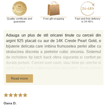
Quality certificate and
Free gift wrapping
Fast and free delivery
guarantee
in 24-48 h.
Adauga un plus de stil oricarei tinute cu cerceii din
argint 925 placati cu aur de 14K Creole Pearl Gold, o
bijuterie delicata care imbina frumusetea perlei albe cu
stralucirea discreta a pietrelor cubic zirconia. Sistemul
de inchidere tip latch back ofera siguranta si confort pe
durata purtarii. Cerceii sunt usori, stau bine pe ureche si
pot fi purtati timp indelungat fara disconfort. Sunt potriviti
pentru femei de toate varstele si se integreaza cu
Read more
usurinta in orice colectie de bijuterii.
Design si Materiale Premium
Cerceii Creole Pearl gold sunt confectionati din argint,
placat cu aur de 14K, ceea ce le confera o durabilitate
Oana D.
exceptionala si un luciu auriu, cald si sofisticat.