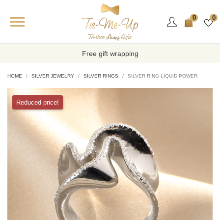

0
0
Free gift wrapping
HOME
SILVER JEWELRY
SILVER RINGS
SILVER RING LIQUID POWER
Reduced price!