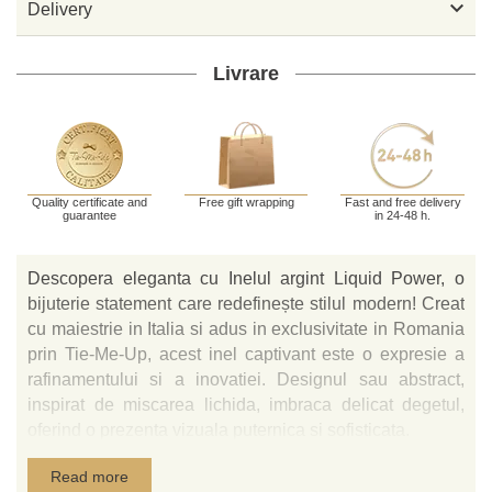

Delivery
Livrare
Quality certificate and
Free gift wrapping
Fast and free delivery
guarantee
in 24-48 h.
Descopera eleganta cu Inelul argint Liquid Power, o
bijuterie statement care redefinește stilul modern! Creat
cu maiestrie in Italia si adus in exclusivitate in Romania
prin Tie-Me-Up, acest inel captivant este o expresie a
rafinamentului si a inovatiei. Designul sau abstract,
inspirat de miscarea lichida, imbraca delicat degetul,
oferind o prezenta vizuala puternica si sofisticata.
Detalii si Caracteristici Exceptionale
Read more