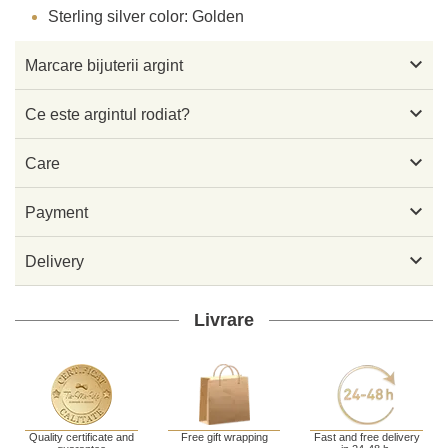
Sterling silver color: Golden

Marcare bijuterii argint

Ce este argintul rodiat?

Care

Payment

Delivery
Livrare
Quality certificate and
Free gift wrapping
Fast and free delivery