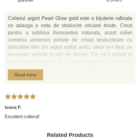
guarantee
in 24-48 h.
Colierul argint Pearl Glow gold este o bijuterie rafinata
ce adauga o nota de stralucire oricarei tinute. Creat
pentru a sublinia frumusetea naturala, acest colier
combina armonios perlele de cristal stralucitoare cu
delicatele bile din argint rodiat auriu, ceea ce-l face un
accesoriu versatil si plin de farmec. Fie ca il purtati la
evenimente speciale, la o tinuta lejera intr-o seara de
vara sau pentru a completa o vestimentatie office,
Read more
Colierul argint Pearl Glow gold este alegerea perfecta
pentru femeia moderna care apreciaza calitatea si
designul sofisticat.
Caracteristici si Beneficii Cheie
Ioana F.
Material de Calitate:
Confectionat din argint rodiat auriu
Excelent colierul!
925, colierul ofera durabilitate si un luciu splendid,
rezistent in timp. Rodiul auriu ii confera o nuanta calda
si eleganta.
Related Products
Perle de Cristal SW:
Accesorizat cu perle de Cristal