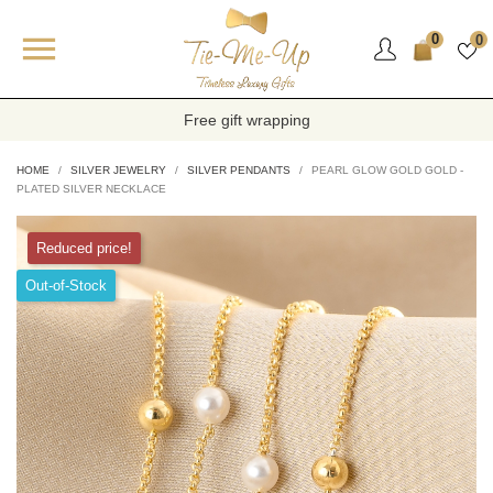

0
0
Free gift wrapping
HOME
SILVER JEWELRY
SILVER PENDANTS
PEARL GLOW GOLD GOLD -
PLATED SILVER NECKLACE
Reduced price!
Out-of-Stock