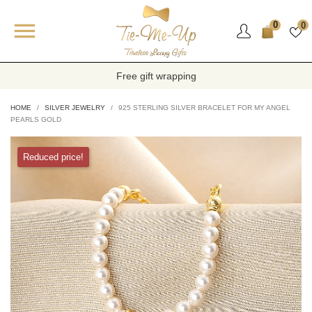

0
0
Free gift wrapping
HOME
SILVER JEWELRY
925 STERLING SILVER BRACELET FOR MY ANGEL
PEARLS GOLD
Reduced price!