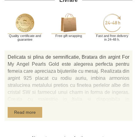
Livrare
Quality certificate and
Free gift wrapping
Fast and free delivery
guarantee
in 24-48 h.
Delicata si plina de semnificatie, Bratara din argint For
My Angel Pearls Gold este alegerea perfecta pentru
femeia care apreciaza bijuteriile cu mesaj. Realizata din
argint 925 placat cu rodiu auriu, imbina armonios
stralucirea metalului pretios cu finetea perlelor albe din
cristal SW si farmecul unui charm in forma de ingeras.
Creata cu maiestrie in Italia si disponibila in
exclusivitate in Romania prin Tie-Me-Up, aceasta
Read more
bratara adauga o nota emotionanta prin charmul ingeras
ce simbolizeaza protectie, iubire si grija fata de cei
dragi.