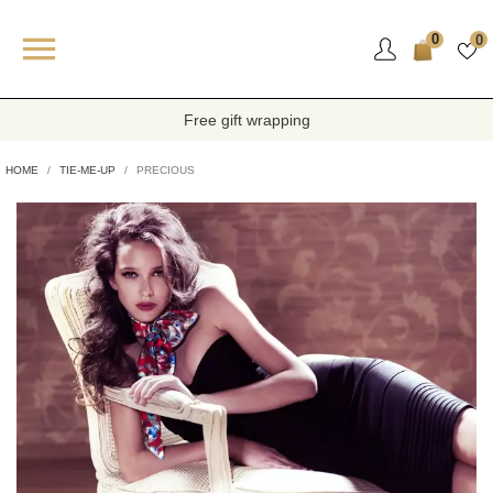

0
0
Free gift wrapping
HOME
TIE-ME-UP
PRECIOUS